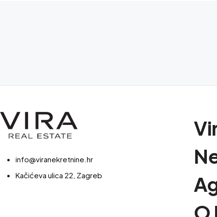
Vi
Ne
info@viranekretnine.hr
Kačićeva ulica 22, Zagreb
Ag
O