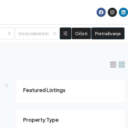
Vrsta nekretnine
Očisti
Pretraživanje
Featured Listings
Property Type