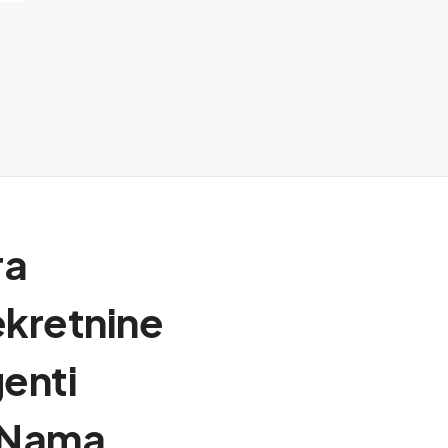
ra
kretnine
enti
 Nama