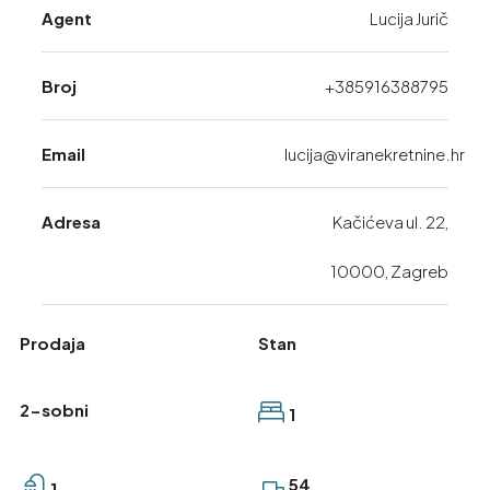
Agent
Lucija Jurič
Broj
+385916388795
Email
lucija@viranekretnine.hr
Adresa
Kačićeva ul. 22,
10000, Zagreb
Prodaja
Stan
2-sobni
1
54
1