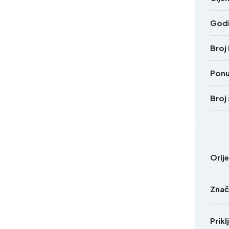
Godi
Broj
Pon
Broj
Orij
Znač
Prikl