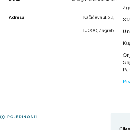
Zgr
Adresa
Kačićeva ul. 22,
Sta
10000, Zagreb
U n
Ku
Ori
Gri
Par
Re
POJEDINOSTI
Cije