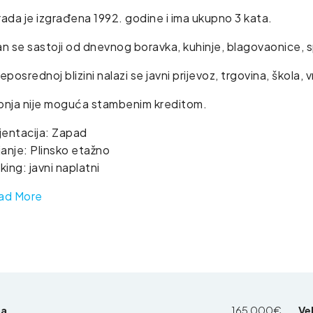
ada je izgrađena 1992. godine i ima ukupno 3 kata.
n se sastoji od dnevnog boravka, kuhinje, blagovaonice, 
eposrednoj blizini nalazi se javni prijevoz, trgovina, škola, vrt
pnja nije moguća stambenim kreditom.
jentacija: Zapad
janje: Plinsko etažno
king: javni naplatni
ad More
na
165,000€
Vel