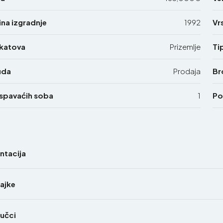
na izgradnje
1992
Vr
 katova
Prizemlje
Ti
uda
Prodaja
Br
 spavaćih soba
1
Po
entacija
ajke
jučci