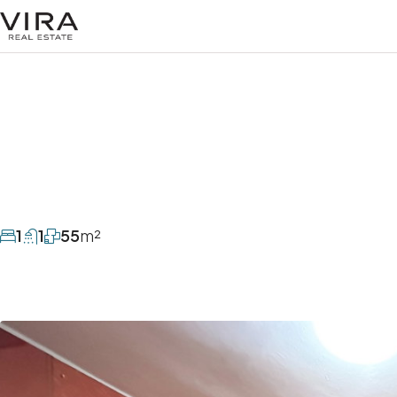
1
1
55
m²