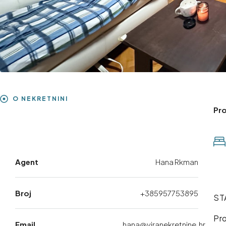
O NEKRETNINI
Pr
Agent
Hana Rkman
Broj
+385957753895
ST
Pro
Email
hana@viranekretnine.hr