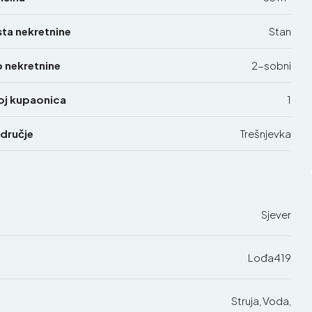
sta nekretnine
Stan
p nekretnine
2-sobni
oj kupaonica
1
dručje
Trešnjevka
Sjever
Lođa419
Struja, Voda,