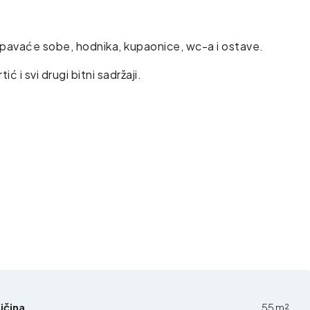
spavaće sobe, hodnika, kupaonice, wc-a i ostave.
ić i svi drugi bitni sadržaji.
ičina
55 m²