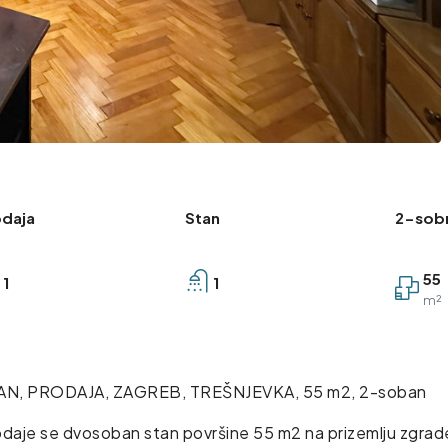
odaja
Stan
2-sob
55
1
1
m²
AN, PRODAJA, ZAGREB, TREŠNJEVKA, 55 m2, 2-soban
daje se dvosoban stan površine 55 m2 na prizemlju zgrade