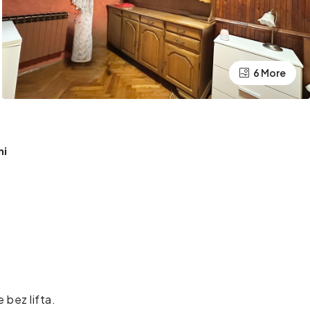
6 More
ni
 bez lifta.