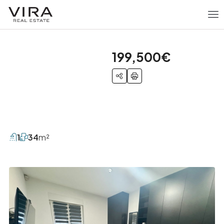
199,500€
1
34
m²