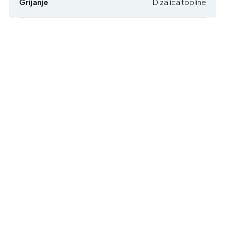
Grijanje
Dizalica topline