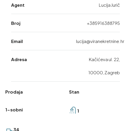
Agent
Lucija Jurič
Broj
+385916388795
Email
lucija@viranekretnine.hr
Adresa
Kačićeva ul. 22,
10000, Zagreb
Prodaja
Stan
1-sobni
1
34