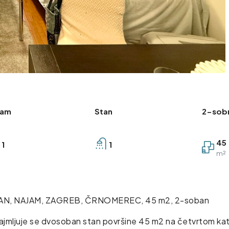
jam
Stan
2-sob
45
1
1
m²
AN, NAJAM, ZAGREB, ČRNOMEREC, 45 m2, 2-soban
ajmljuje se dvosoban stan površine 45 m2 na četvrtom kat