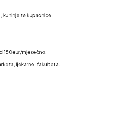
 kuhinje te kupaonice.
i od 150eur/mjesečno.
rketa, ljekarne, fakulteta.