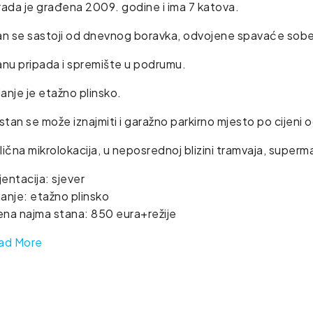
ada je građena 2009. godine i ima 7 katova.
n se sastoji od dnevnog boravka, odvojene spavaće sobe,
nu pripada i spremište u podrumu.
janje je etažno plinsko.
stan se može iznajmiti i garažno parkirno mjesto po cijen
ična mikrolokacija, u neposrednoj blizini tramvaja, superma
jentacija: sjever
janje: etažno plinsko
ena najma stana: 850 eura+režije
ad More