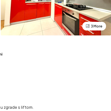
3 More
ni
u zgrade s liftom.