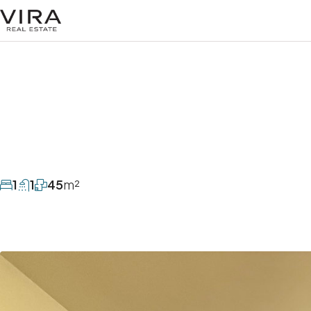
1
1
45
m²