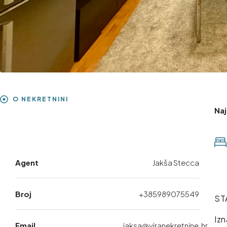
O NEKRETNINI
Na
Agent
Jakša Stecca
Broj
+385989075549
ST
Izn
Email
jaksa@viranekretnine.hr