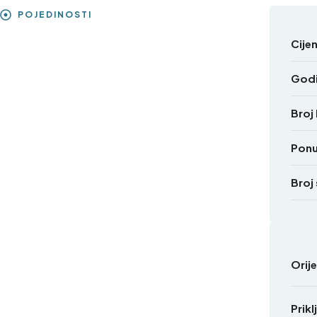
POJEDINOSTI
Cije
Godi
Broj
Pon
Broj
Orij
Prikl