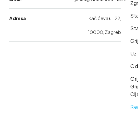
Zgr
Sta
Adresa
Kačićeva ul. 22,
Sta
10000, Zagreb
Gri
Uz 
Odl
Ori
Gri
Cij
Re