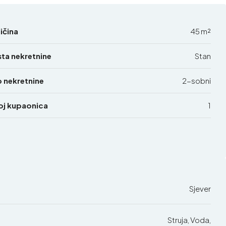
ičina
45 m²
sta nekretnine
Stan
p nekretnine
2-sobni
oj kupaonica
1
Sjever
Struja, Voda,