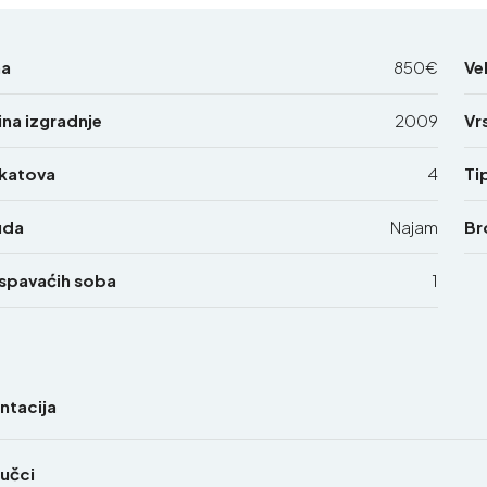
na
850€
Vel
na izgradnje
2009
Vr
 katova
4
Ti
uda
Najam
Br
 spavaćih soba
1
entacija
jučci